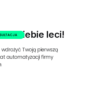
do Ciebie leci!
NSULTACJA
ę wdrożyć Twoją pierwszą
mat automatyzacji firmy
.