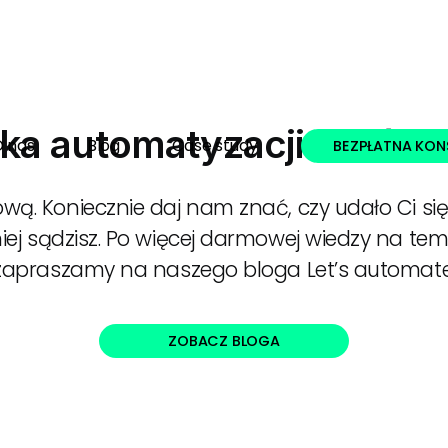
 automatyzacji właśnie 
 nas
Blog
Case study
BEZPŁATNA KO
wą. Koniecznie daj nam znać, czy udało Ci si
iej sądzisz. Po więcej darmowej wiedzy na te
zapraszamy na naszego bloga Let’s automate
ZOBACZ BLOGA