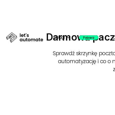
Darmowa paczka
Usługi
Webinary
O
expand_more
expand_more
Pobierz
Sprawdź skrzynkę poczto
automatyzację i co o n